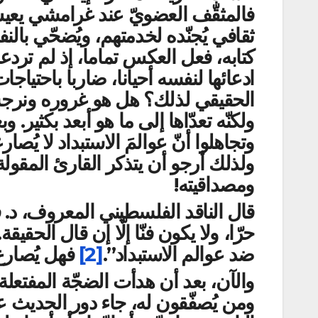
فالمثقّف العضويّ عند غرامشي يع
ثقافي يُجنّده لخدمتهم، ويُضحّي با
كتابه، فعل العكس تماما، إذ لم تردع
ادعائها لنفسه أحيانا، ضاربا باحتي
الحقيقي لذلك؟ هل هو غروره ونرجسيته
ولكنّه تعدّاها إلى ما هو أبعد بكثير.
وتجاهلوا أنّ عوالمَ الاستبداد لا يُصار
ولذلك أرجو أن يتذكر القارئ المقولة 
ومصداقيته!
قال الناقد الفلسطيني المعروف، د. في
حرّا، ولا يكون فنّا إلّا إن قال الحقي
ضد عوالم الاستبداد”.
[2]
فهل يُصارع 
والآن، بعد أن هدأت الضجّة المفتعلة ال
ومن يُصفّقون له، جاء دور الحديث 