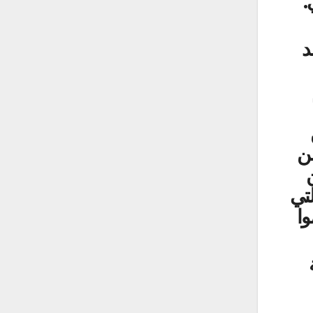
.
د
من
لتي
ا