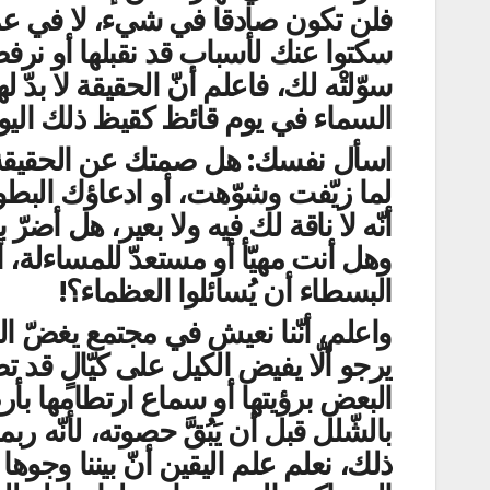
فلن تكون صادقا في شيء، لا في عمل
سكتوا عنك لأسباب قد نقبلها أو نرف
سوّلتْه لك، فاعلم أنّ الحقيقة لا بد
السماء في يوم قائظ كقيظ ذلك اليوم 
اسأل نفسك: هل صمتك عن الحقيقة، أ
لما زيّفت وشوّهت، أو ادعاؤك البطو
أنّه لا ناقة لك فيه ولا بعير، هل أضر
وهل أنت مهيّأ أو مستعدّ للمساءلة،
البسطاء أن يُسائلوا العظماء؟!
واعلم، أنّنا نعيش في مجتمع يغضّ الن
يرجو ألّا يفيض الكيل على كيّالٍ قد 
البعض برؤيتها أو سماع ارتطامها بأرض
بالشّلل قبل أن يَبُقَّ حصوته، لأنّه 
ذلك، نعلم علم اليقين أنّ بيننا وجو