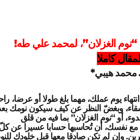
 “نوم الغزلان”، لمحمد علي طه
!
لمقال كاملا
 محمد هيبي*
تهاء يوم عملك، مهما بلغ طولا أو عرضا، راح
و شقاء، وبغضّ النظر عن كيف سيكون نومك بعد
دوء، أو “نوم الغزلان” بما فيه من قلق
مع نفسك، أن تُحاسبها حسابا عسيرا عن كلّ 
ين. وإن لم تكن صادقا معها قبل خلودك للنو