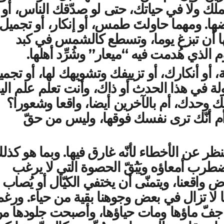
ك ولا في حياتك، حتى لو صدّقك الناس، أو
ضها. ومهما حاولتَ طمس، أو إنكار، أو تجميل 
ّ لها أن تبزغ يوما، وتسطع كالشمس في كبد
الذي هُدمت فيه “ميعار” وشُرِّد أهلها.
و أنكارك، أو تزييفك وتشويهك لها، أو تجمي
لة في هذا الحدث أو ذاك، وأنت تعلم علم الي
ّ بك وحدك، أم بالآخرين أيضا، واقعا وشعورا؟
 أم أنّك ترى نفسك فوقها، وليس من حقّ
ظر عن الأخطاء لأنّه غارق فيها. وبما هو كذل
تضطرب أمعاؤه ويَبُقّ الحصوة التي لا يرغب
 واقعنا، ويتمنّى أن يختفي الكيّال أو يُصاب
ربما لا تزال في بعض وجوهنا بقية من حياء. ورغم
ها جفّ ماؤها ومات حياؤها، وأصبحت جلودها م