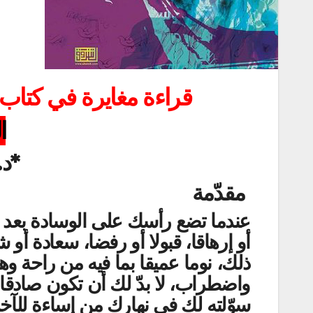
قراءة مغايرة في كتاب
ا
*د.
مقدّمة
عندما تضع رأسك على الوسادة بعد ان
أو إرهاقا، قبولا أو رفضا، سعادة أ
ذلك، نوما عميقا بما فيه من راحة وه
واضطراب، لا بدّ لك أن تكون صادقا 
سوّلته لك في نهارك من إساءة للآخر