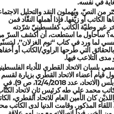
لغاية في نفسه.
ر من النصّ، ويُهملون النقد والتحليل الاجتما
لكاتب أو زيّفها. فإذا أهملها النقّاد فمن
ر غير وطنيّة الكاتب كفلسطينيّ شرّدته
ضه؟ سأحاول ما استطعت، أن أكشف السرّ م
سي لما ورد في كتاب “نوم الغزلان”، ليتسنّ
الحقائق التي طرحها الراوي/الكاتب أو أخفاها
مدى التلاعب فيها.
ي بلسان الاتحاد القطري للأدباء الفلسطيني
ول قيام أعضاء الاتحاد القطري بزيارة لقسم
اللغة العربية في جامعة النجاح في نابلس (الاتحاد، عدد 12/4/2018، ص 9). في
اتب محمد علي طه كرئيس ثانٍ لاتحاد الكتّا
ذيْن كان الأمين العام للاتحاد القطري، الكا
اللقاء المذكور. وقامت الدنيا لدى الكاتب مح
 الخبر، فبدأ اتصالاته مع من لهم علاقة