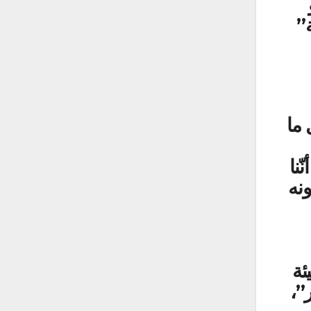
”
 ما
ّنا
ونه
ئة
”،