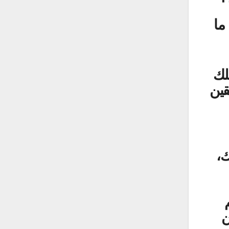
ما
لك
قين
ك،
ن