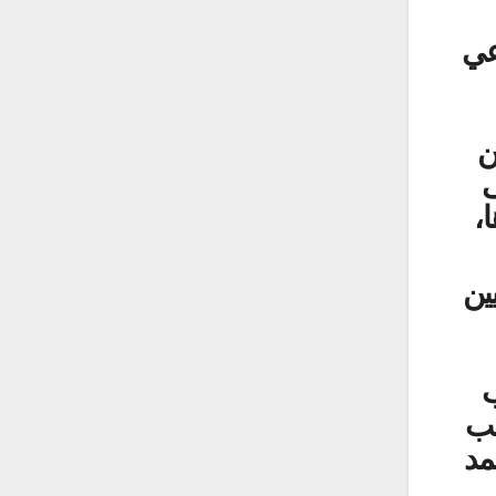
عي
ن
ى
،
ين
ب
تب
مد