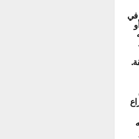
 في
و
ة.
راع
ه