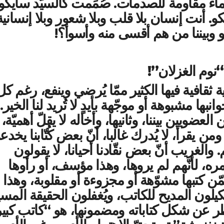
ماء مقاومة للصدمات. صُمِّمت كالسيّد سايكو
و. أنت إنسان بلا قلب وبلا شعور وبلا إنسانية
و وبيننا من هم أقسى منه وأسوأ؟!
نوم الغزلان”!
ثقافية فيها الكثير ممّا يُرضي وينفع، رغم كل
ها مشبوهة أو موجّهة بأيدٍ لا تُريد لنا الخير.
العضويين بيننا، وثانيها، وأخاله لا يقلّ أهميّة، أن
 ومن يقرأ، لا يُدرك غالبا، أنّ بعض كُتّابنا يخدع
 والغريب أنّ بعض نقّادنا أحيانا، لا يقولون
ره، لأنّهم لم يروها، وهذا مؤسف، أو رأوها
ّن كتبها مشوّهة أو مجزوءة أو مقلوبة، وهذا
لون المديح للكاتب، ويُغفلون الحقيقة المسي
نظر عن شكل كتاباته ومضمونها، هو “كاتب كبير