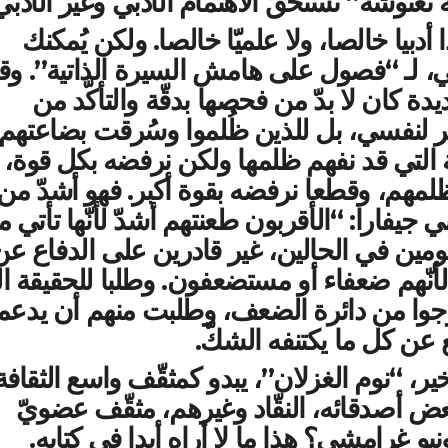
غنوشة” تستحقّ الاهتمام الأدبي وغير الأدبي
دبيا خالصا، ولا علميّا خالصا. ولكن يُمكنك
ي، لـ “فصول على هامش السيرة الذاتية”. وق
يدة كان لا بدّ من فحصها بدقّة والتأكّد من
نتصر لنفسي، بل للذين ظُلموا وسُرقت بضاعتهم
 التي قد نفهم ظلمها ولكن نرفضه بكل قوة،
ظلمهم، وقطعا نرفضه بقوة أكبر. فهو أشدّ من
جيفارا: “الأقربون طعنتهم أشدّ لأنّها تأتي 
ين في الحالين، غير قادرين على الدفاع عن
ّا لأنّهم ضعفاء أو مستضعفون. وطلبا للحقيقة ا
وا من دائرة الضعف، وطلبت منهم أن يدعمو
جع عن كل ما يكتنفه الشكّ.
ر، “نوم الغزلان”، يبدو كمثقّف واسع الثقافة
عض أصدقائه، النقّاد وغيرهم، مثقّف عضويّ
 غرامشي؟ هذا ما لا أراه أبدا في كتابه.