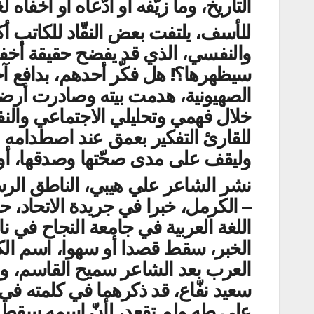
التاريخ، وما زيّفه أو ادّعاه أو أخفاه 
للأسف، يلتفت بعض النقّاد للكاتب أكث
والنفسي، الذي قد يفضح حقيقة أخفاها ا
سيظهرها؟! هل فكّر أحدهم، بدافع آخ
الصهيونية، هدمت بيته وصادرت أر
خلال فهمي وتحليلي الاجتماعي والنف
للقارئ التفكير بعمق عند اصطدامه ب
وليقف على مدى صحّتها وصدقها، أو 
نشر الشاعر علي هيبي، الناطق الرسم
– الكرمل، خبرا في جريدة الاتحاد، ح
الخبر، سقط قصدا أو سهوا، اسم الك
العرب بعد الشاعر سميح القاسم، والل
سعيد نفّاع، قد ذكرهما في كلمته في 
علي طه ولم تقعد، لأنّ اسمه سقط من