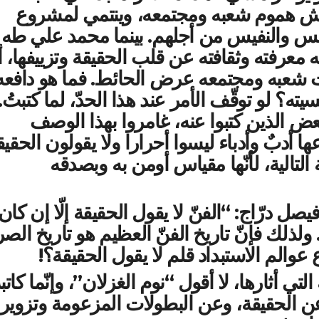
يش هموم شعبه ومجتمعه، وينتمي لمشروع
لنفس والنفيس من أجلهم. بينما محمد علي طه
ه معرفته وثقافته عن قلب الحقيقة وتزييفها، أ
اجات شعبه ومجتمعه عرض الحائط. فما هو دافعه
؟ لو توقّف الأمر عند هذا الحدّ، لما كتبتُ.
 وبعض الذين كتبوا عنه، غامروا بهذا الوصف
عها أدبٌ وأدباء ليسوا أحرارا ولا يقولون الحقيق
التالية، لأنّها مقياس أومن به وبصدقه
صل درّاج: “الفنّ لا يقول الحقيقة إلّا إن كان
قة. ولذلك فإنّ تاريخ الفنّ العظيم هو تاريخ الص
عوالم الاستبداد قلم لا يقول الحقيقة؟!
تي أثارها، لا أقول “نوم الغزلان”، وإنّما كاتب
عن الحقيقة، وعن البطولات المزعومة وتزوير