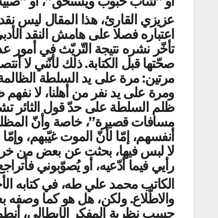
أو “شابّ حبوب ويستحقّ”، أو “صبية ن
عزيزي القارئ، هذا المقال ليس نقدا أ
اعتباره فصلا على هامش النقد الأدب
تأخّر نشره نتيجة التّريّث في أمور عد
صحّتها قبل الكتابة. ذلك لأنّني لا أ
مرتين: مرة على يد السلطة الظالمة
ومرة على يد نفر من أهلنا، لا نفهم 
ظلم السلطة على حدّ قول الثائر تشي 
مسافات قصيرة”، خاصة وأنّ المظلوم
أنفسهم، إمّا لأنّ الموت غيّبهم، وإم
لا لبس فيها، بحثت عن بعض من خرج
رأيي فيما أدّعيه، أو يُصوّبوني فأترا
الكاتب محمد علي طه، في كتابه الأخي
والاطّلاع. ولكن، هل هو كما وصفه ب
حسب نظرية المفكر الإيطالي، أنطونيو