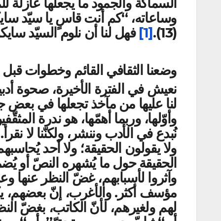
السماكة والجمود ما يجعلها عازلة لل
وساعاته، “كم أنت قاسٍ يا سيّد سايك
(13).
[1]
فهل لنا أن نلوم السيّد سايك
وضعنا الثقافي القائم وخطوات قبل “
نعيش في الفترة الأخيرة، صحوة أدبية 
لنا عليها من مآخذ تجعلها في بعض جوانب
وأوّلها، وربما أهمّها، هو ندرة المثقّفين 
نُبدع في الأدب وننشر، ولكنّنا لا نقرأ.
ولا يقولون الحقيقة؛ ولا أحد يُحاسبهم.
الحقيقة حول ما يُشهره النصّ أو يُضم
وآثروا لأسبابهم، غضّ النظر عنها وعم
مؤسف أكثر. والأغرب، إنّ بعضهم، يكي
لهم ولغيرهم، لأنّ الكاتب، بغضّ ال