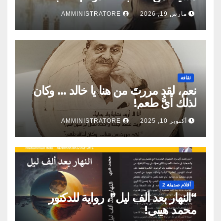
مارس 19, 2026
AMMINISTRATORE
ثقافة
نعم، لقد مررتَ من هنا يا خالد … وكان
لذلك أيُّ طعم!
أكتوبر 10, 2025
AMMINISTRATORE
أقلام صديقة 2
“النهار بعد ألف ليل”، رواية للدكتور
محمد هيبي!