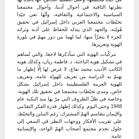
نظرتها الثاقبة في أحوال أدبنا، وأحوال مجتمعنا
السياسية والاجتماعية والثقافية، وأنّها تعي جيّدا
تخبّطات مجتمعنا العربي داخل إسرائيل في تحقيق
هُويّته، والجهد الذي يبذله للحفاظ على أدبه وتراثه
كجزء لا يتجزّأ منها، لما لهما من دور مهمّ في بلورة
الهوية وتعزيزها.
مركّبات الهوية التي سأذكرها لاحقا، والتي تُساهم
في تشكيل هوية الباحثة، د. فاطمة ريان، وكذلك هوية
الكاتب الأديب محمد نفاع، لا غرض لها إلّا إظهار ما
تهتمّ به الدراسة من تعريف للهويّة عامة، وتعريف
للهوية العربية الفلسطينية داخل إسرائيل بشكل
خاص، ومدى تخبّطات مجتمعنا في تحقيق تلك الهوية،
وخاصة في ظلّ الظروف التي مرّ بها منذ النكبة عام
1948 وحتى اليوم. وكذلك إظهار قدرة الفكر التقدّمي
والإيمان بتقاسم الهمّ المشترك، رغم التباين والتخبّط،
على تقريب الأفكار ووجهات النظر في السعي إلى
حلول تخدم مجتمع أصحاب الهمّ الواحد، والإنسانية
عامة.