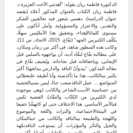
الدكتورة فاطمة ريان بقوله: “
أهدتني
الأخت
العزيزة
د
.
فاطمة
ريان
الكتاب
بالعنوان
المذكور
أعلاه (يقصد
عنوان الدراسة)، دهمني
شعور
فيه
تعالق
بين
الشكر
والتقدير،
والاعتزاز
والمسؤولية
.
وآمل
أن
أكون
على
مستوى
كلمات
الإهداء،
وتحقيق
هذا
الأمل
ليس
سهلًا،
يكلّف
الكثير
من
الجهد” (نفّاع، 2015، الاتحاد، ص 11).
وكاتب هذه السطور شاهد، في أكثر من زمان ومكان،
على مطالبة نفّاع لنقّاد أدبه، أن يواجهوه بالسلبي قبل
الإيجابي، وبإخفاقاته قبل نجاحاته. ويُضيف نفّاع في
مقاله المذكور: “يبدو
أنّ
الناقد
والدارس
يبذل
جهدًا
أكثر
بكثير
من
الكاتب،
هذا
ما
تأكدت
منه
وأنا
أطبقه
على
عطائي
المتواضع … عمل
الناقد
صعب
جدًا،
ليس
بسبب
الخشية
من
حساسية
الأديب،
الشاعر
والكاتب (وهي موجودة
لدي الكثيرين من الكتّاب والنقّاد)،
القضية
تكمن
في
الأمر
الأساسي
.
هذا
الاختلاف
حتى
لو
كان
هشّا
خفيفا
في
البيئة
الاجتماعية،
والتراث
واللغة
والموضوع
واللهجة
والطبيعة
بين
الناقد
والكاتب
من
حيث
المكان
والجيل
والتأثر
والمؤثرات،
أن
يستوعب
الناقد
نكهة
اللفظ
والتعبير
والتشبيه
والعادات
أحيانا
أكثر
من