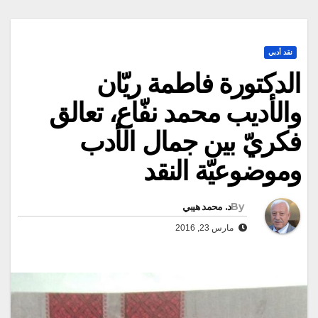
نقد أدبي
الدكتورة فاطمة ريّان
والأديب محمد نفّاع، تعالق
فكريّ بين جمال الأدب
وموضوعيّة النقد
By
د. محمد هيبي
مارس 23, 2016