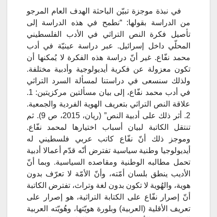
في نبذة موجزة تبيّن الباحثة الهدف العام المرجو
من الدراسة بقولها: “نطمح في هذه الدراسة إلى
تأصيل فكرة النص التراثي في الأدب الفلسطيني
المحلّي داخل إسرائيل. عبر دراسة عينيّة في أدب
محمد نفّاع. غير أنّ دراسة هذه الفكرة لا يُمكنها أن
تكون معزولة عن فكرية أيديولوجية وأدبية مختلفة.
ولذلك سنسعى في دراستنا لمسألة السرد التراثي
في أدب محمد نفّاع، إلى بيان مسألتين مركزيتين: 1.
علاقة النص التراثي بتعريف الهوية الفردية والجمعية.
2. أثر ذلك على أدبية النص” (ريان، 2015، ص 9). ثم
تنتقل الكاتبة لبيان أسباب اختيارها لمحمد نفّاع.
وموجز ذلك أنّ نفّاع كاتب عربي فلسطيني له
أيديولوجيا وطنية سياسية تفترض أنّه قدّم أعمالا أدبية
تحمل مطالبه الوطنية ومقاصده السياسية. وبما أنّ
الأديب ينطق بلسان أمّته، وأنّ الأمّة لا تعرّف بدون
هوية، والهُوية لا تكون بدون لغة وتراث، تفترض الكاتبة
أنّ إصرار نفّاع على الكتابة التراثية، هو إصرار على
تعريف الأقلية (العربية) وبلورة هويّتها، وهُويّته العربية