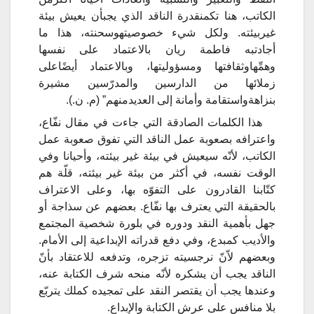
الكاتب،
هنا
تكمن
قدرة
الناقد
الذي
يجب
أن
يعيش
بيئة
غير
بيئته
.
ولكل
شيء
خصوصيته
وسحنته،
هذا
ما
أجادت
به
فاطمة
ريان
بالاعتماد
على
نفسها
وهمِّها
وثقافتها
ومسؤوليتها،
وبالاعتماد
أيضًا
على
زملائها
من
الدارسين
والمدرّسين
مشيرة
بنزاهة
واستقامة
وأمانة
إلى
العديد
منهم” (م. ن.).
هذا الكلمات الصادقة التي جاءت في مقال نفّاع،
واعترافه بصعوبة عمل الناقد التي تفوق صعوبة عمل
الكاتب، لأنّه سيعيش في بيئة غير بيئته، وأحيانا وفي
الوقت نفسه، في أكثر من بيئة غير بيئته، قلّة هم
كتّابنا القادرون على التفوّه بها، وعلى الاعتراف
بالحقيقة التي يعترف بها نفّاع. بعضهم عن سذاجة أو
جهل بأهمية النقد ودوره في بلورة شخصية المجتمع
والأديب كمبدع، وفي دفع قدراته الإبداعية إلى الأمام.
وبعضهم لاّنّ نرجسيته تزجره، وتدفعه للاعتقاد بأنّ
الناقد يجب أن يشكره لأنّه منحه شرف الكتابة عنه،
وعندها يجب أن يقتصر النقد على تمجيده كملك يتربّع
بلا منافس على عرش الكتابة والإبداع.