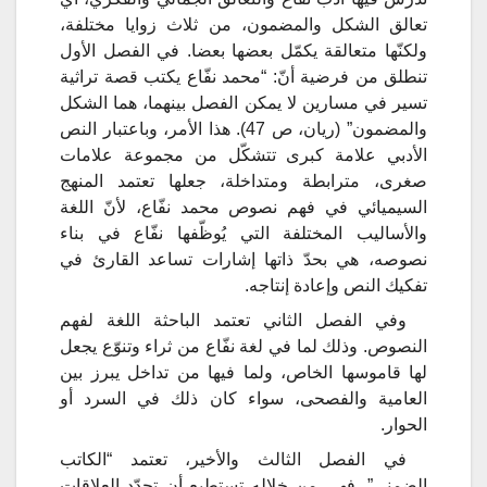
تعالق الشكل والمضمون، من ثلاث زوايا مختلفة،
ولكنّها متعالقة يكمّل بعضها بعضا. في الفصل الأول
تنطلق من فرضية أنّ: “محمد نفّاع يكتب قصة تراثية
تسير في مسارين لا يمكن الفصل بينهما، هما الشكل
والمضمون” (ريان، ص 47). هذا الأمر، وباعتبار النص
الأدبي علامة كبرى تتشكّل من مجموعة علامات
صغرى، مترابطة ومتداخلة، جعلها تعتمد المنهج
السيميائي في فهم نصوص محمد نفّاع، لأنّ اللغة
والأساليب المختلفة التي يُوظّفها نفّاع في بناء
نصوصه، هي بحدّ ذاتها إشارات تساعد القارئ في
تفكيك النص وإعادة إنتاجه.
وفي الفصل الثاني تعتمد الباحثة اللغة لفهم
النصوص. وذلك لما في لغة نفّاع من ثراء وتنوّع يجعل
لها قاموسها الخاص، ولما فيها من تداخل يبرز بين
العامية والفصحى، سواء كان ذلك في السرد أو
الحوار.
في الفصل الثالث والأخير، تعتمد “الكاتب
الضمني”، فهي من خلاله تستطيع أن تحدّد العلاقات