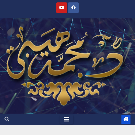
Ski
t
conten