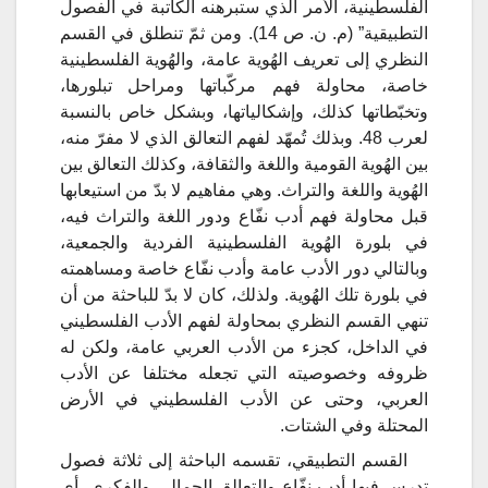
الفلسطينية، الأمر الذي ستبرهنه الكاتبة في الفصول
التطبيقية” (م. ن. ص 14). ومن ثمّ تنطلق في القسم
النظري إلى تعريف الهُوية عامة، والهُوية الفلسطينية
خاصة، محاولة فهم مركّباتها ومراحل تبلورها،
وتخبّطاتها كذلك، وإشكالياتها، وبشكل خاص بالنسبة
لعرب 48. وبذلك تُمهّد لفهم التعالق الذي لا مفرّ منه،
بين الهُوية القومية واللغة والثقافة، وكذلك التعالق بين
الهُوية واللغة والتراث. وهي مفاهيم لا بدّ من استيعابها
قبل محاولة فهم أدب نفّاع ودور اللغة والتراث فيه،
في بلورة الهُوية الفلسطينية الفردية والجمعية،
وبالتالي دور الأدب عامة وأدب نفّاع خاصة ومساهمته
في بلورة تلك الهُوية. ولذلك، كان لا بدّ للباحثة من أن
تنهي القسم النظري بمحاولة لفهم الأدب الفلسطيني
في الداخل، كجزء من الأدب العربي عامة، ولكن له
ظروفه وخصوصيته التي تجعله مختلفا عن الأدب
العربي، وحتى عن الأدب الفلسطيني في الأرض
المحتلة وفي الشتات.
القسم التطبيقي، تقسمه الباحثة إلى ثلاثة فصول
تدرس فيها أدب نفّاع والتعالق الجمالي والفكري، أي