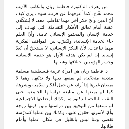
من يعرف الدكتورة فاطمة ريان والكاتب الأديب
محمد نفّاع، كما أعرفهما عن قرب، سوف يرى كيف
أنّ الدين وأيّ فكر آخر مهما تقاطب معه، لا يُشكّلان
عقبة أمام تعالق الأفكار التقدميّة التي تهدف إلى
خدمة الإنسان والمجتمع الإنساني عامة، وأنّ العلم
جاء لخدمة الإنسانية، وليُقرّب بين المواقف الفكرية
مهما تباعدت. لأنّ الفكرّ الإنساني، لا يستحقّ أن يُعدّ
إنسانيا إن لم يكن هدفه الأول هو خدمة الإنسانية
وجسر الهوّة بين اختلافها وشتاتها.
د. فاطمة ريان هي امرأة عربية فلسطينية مسلمة
متدينة متحجّبة، لم يمنعها دينها ولا تديّنها، وهما لا
يمنعان غيرها إذا أراد، عن حمل أفكار تقدّمية ونشرها،
كما لم يمنعها عن متابعة دراساتها الجامعية حتى
اللقب الثالث، الدكتوراه، وكذلك أوضاعها الاجتماعية
لم تمنعها من التوفيق بين دراستها وبين كونها زوجة
وأمّ، لأسرتها حقوق عليها، وكذلك بين عملها كمدرّسة
تقضي وقتا ليس بالقليل في مكان عملها وأمام
طلابها.