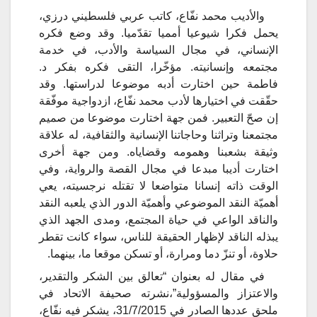
والأديب محمد نفّاع، كاتب عربي فلسطيني درزي،
يحمل فكرا شيوعيا أمميا تقدّميا. وقد وضع فكره
الإنساني، في مجال السياسة والأدب، في خدمة
مجتمعه وإنسانيته. مؤخّرا، التقى فكره بفكر د.
فاطمة حين اختارت أدبه موضوعا لدراستها. وقد
حقّقت في اختيارها لأدب محمد نفّاع، ازدواجية موفّقة
إن صحّ التعبير. فمن جهة اختارت موضوعا من صميم
مجتمعنا وتراثنا وحاجاتنا الإنسانية والثقافية، له علاقة
وثيقة بشعبنا وهمومه وقضاياه. ومن جهة أخرى
اختارت أديبا مبدعا في مجال القصة والرواية، وفي
الوقت ذاته إنسانا متواضعا لا تقتله نرجسيته، يعي
أهميّة النقد الموضوعي وأهميّة الدور الذي يلعبه النقد
والناقد الواعي في حياة المجتمع، ومدى الجهد الذي
يبذله الناقد لإظهار الحقيقة للناس، سواء كانت تقطر
حلاوة، أو تنزّ دما ومرارة، أو تسكن موقعا ما، بينهما.
في مقال له بعنوان “تعالق
بين
الشكر
والتقدير،
والاعتزاز
والمسؤولية”،
نشرته صحيفة الاتحاد في
ملحق عددها الصادر في 31/7/2015، يشكر فيه نفّاع،