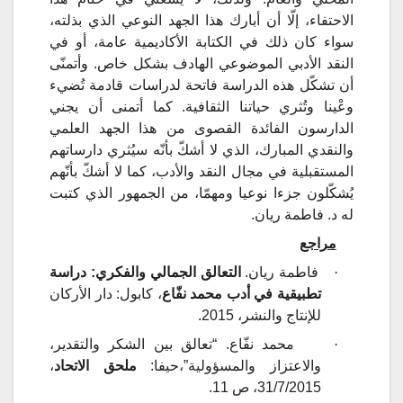
الاحتفاء، إلّا أن أبارك هذا الجهد النوعي الذي بذلته،
سواء كان ذلك في الكتابة الأكاديمية عامة، أو في
النقد الأدبي الموضوعي الهادف بشكل خاص. وأتمنّى
أن تشكّل هذه الدراسة فاتحة لدراسات قادمة تُضيء
وعْينا وتُثري حياتنا الثقافية. كما أتمنى أن يجني
الدارسون الفائدة القصوى من هذا الجهد العلمي
والنقدي المبارك، الذي لا أشكّ بأنّه سيُثري دارساتهم
المستقبلية في مجال النقد والأدب، كما لا أشكّ بأنّهم
يُشكّلون جزءا نوعيا ومهمّا، من الجمهور الذي كتبت
له د. فاطمة ريان.
مراجع
·
فاطمة ريان.
التعالق الجمالي والفكري: دراسة
تطبيقية في أدب محمد نفّاع
، كابول: دار الأركان
للإنتاج والنشر، 2015.
·
محمد نفّاع.
“تعالق
بين
الشكر
والتقدير،
والاعتزاز
والمسؤولية”،
حيفا:
ملحق الاتحاد
،
31/7/2015، ص 11.