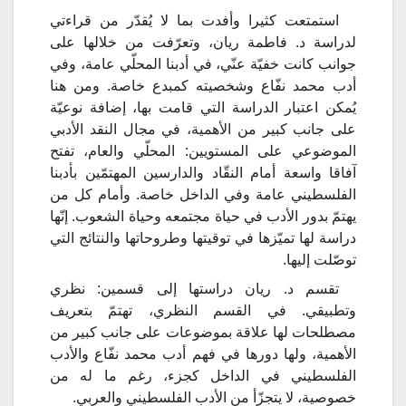
استمتعت كثيرا وأفدت بما لا يُقدّر من قراءتي
لدراسة د. فاطمة ريان، وتعرّفت من خلالها على
جوانب كانت خفيّة عنّي، في أدبنا المحلّي عامة، وفي
أدب محمد نفّاع وشخصيته كمبدع خاصة. ومن هنا
يُمكن اعتبار الدراسة التي قامت بها، إضافة نوعيّة
على جانب كبير من الأهمية، في مجال النقد الأدبي
الموضوعي على المستويين: المحلّي والعام، تفتح
آفاقا واسعة أمام النقّاد والدارسين المهتمّين بأدبنا
الفلسطيني عامة وفي الداخل خاصة. وأمام كل من
يهتمّ بدور الأدب في حياة مجتمعه وحياة الشعوب. إنّها
دراسة لها تميّزها في توقيتها وطروحاتها والنتائج التي
توصّلت إليها.
تقسم د. ريان دراستها إلى قسمين: نظري
وتطبيقي. في القسم النظري، تهتمّ بتعريف
مصطلحات لها علاقة بموضوعات على جانب كبير من
الأهمية، ولها دورها في فهم أدب محمد نفّاع والأدب
الفلسطيني في الداخل كجزء، رغم ما له من
خصوصية، لا يتجزّأ من الأدب الفلسطيني والعربي.