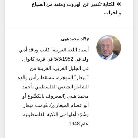
المقالات
الكتابة تكفير عن الهروب ومنقذ من الضياع
والخراب
By
د. محمد هيبي
أستاذ اللغة العربية، كاتب وناقد أدبي.
ولد في 5/3/1952 في قرية كابول،
في الجليل الغربي، القريبة من
"ميعار" المهجرة، مسقط رأس والده
الشاعر الشعبي الفلسطيني، أحمد
محمد هيبي (المعروف بالكشّوع أو
أبو عصام الميعاري). هُدِمت ميعار
وشُرّد أهلها في النكبة الفلسطينية
عام 1948.