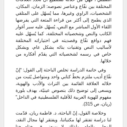
المختلفة بين نفّاع وعناصر نصوصه: الزمان، المكان،
الشخصيات، الراوي وغيرها، مما يُسهّل على المتلقي
الذي يطمح إلى أكثر من قراءة المتعة التي يفرضها
اللقاء الأول المباشر مع النص، يُسهّل عليه سبر أغوار
الكاتب والنص وشخصياته المختلفة، كما يُسهّل عليه
فهم دوافع نفّاع وقصديته في اختياراته المختلفة
لأساليب النص وتقنيات بنائه بشكل عام، وبشكل
خاص في رسمه لشخصياته التي يقدّم أفكاره من
خلالها.
وفي خاتمة الدراسة تخلص الباحثة إلى القول: “إنّ
نفّاع أديب ملتزم بخطّ كتابي واحد ومتواصل يُثبت من
خلاله العلاقة القائمة بين التراث والأدب والهوية،
ويسعى إلى توضيح ذلك بنصوص عينيّة، بهدف بلورة
مفهوم للهوية العربية للأقلية الفلسطينية في الداخل”
(ريان، ص 315).
وخلاصة القول، إنّ الباحثة، د. فاطمة ريان، قدّمت
لنا دراسة تفتقر لها مكتباتنا، ويفتقر لها مجال النقد،
المحلي والعام. ولذلك، لا يسعني في ختام هذا