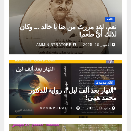
ثقافة
نعم، لقد مررتَ من هنا يا خالد … وكان
لذلك أيُّ طعم!
أكتوبر 10, 2025
AMMINISTRATORE
أقلام صديقة 2
“النهار بعد ألف ليل”، رواية للدكتور
محمد هيبي!
مايو 14, 2025
AMMINISTRATORE