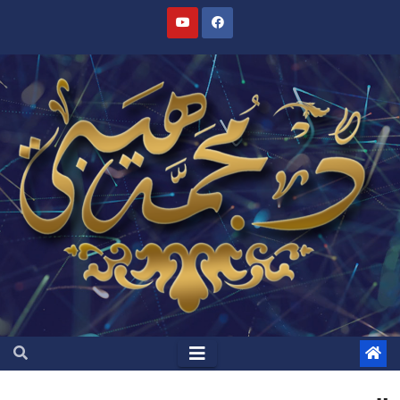
Ski
t
conten