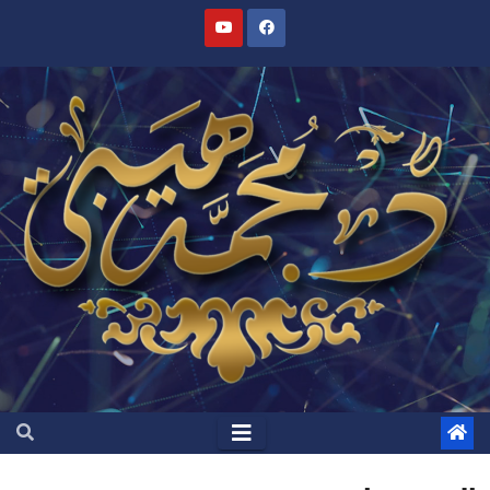
Ski
t
conten