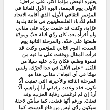
يعتبره البعض مؤلما أكثر، على مراحل:
الأولى يوم الجمعة، اليوم الأول للقائنا في
المؤتمر الثقافي الأول، الذي أقامه الاتحاد
العام للأدباء الفلسطينيين في قاعة بلدية
عرّابة، وكنت قد علمت بردّه على مقالي
ولم أقرأه بعد، كان ردّي قُبلة حبّ ومودّة
طبعتها على خدّه. والمرحلة الثانية يوم
السبت، اليوم الثاني للمؤتمر، وكنت قد
قرأت المقال ووقفت على ما فيه من
قسوة وظلم، فكان ردّى عليه سيلا من
القُبَل. “على الأقلّ في حدا تْحرّك، وليس
مهمّا في أي اتجاه”. مقالي هذا هو
المرحلة الثالثة والأخيرة، التي تمنيت ألّا
تكون، فقد وعدت رفيقي أبا إبراهيم، ألّا
أردّ إن لم تُرغمني رقابة الحزب، وقد
فعلتْ. ورغم أنّها فعلت، كما سأبيّن لاحقا،
سيكون ردّي ليس من قاع الدست، كما