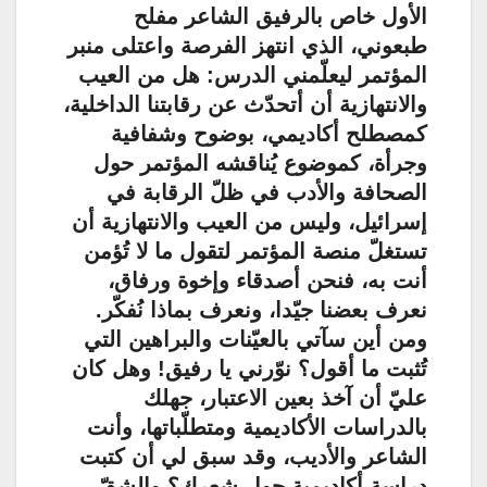
الأول خاص بالرفيق الشاعر مفلح
طبعوني، الذي انتهز الفرصة واعتلى منبر
المؤتمر ليعلّمني الدرس: هل من العيب
والانتهازية أن أتحدّث عن رقابتنا الداخلية،
كمصطلح أكاديمي، بوضوح وشفافية
وجرأة، كموضوع يُناقشه المؤتمر حول
الصحافة والأدب في ظلّ الرقابة في
إسرائيل، وليس من العيب والانتهازية أن
تستغلّ منصة المؤتمر لتقول ما لا تُؤمن
أنت به، فنحن أصدقاء وإخوة ورفاق،
نعرف بعضنا جيّدا، ونعرف بماذا نُفكّر.
ومن أين سآتي بالعيّنات والبراهين التي
تُثبت ما أقول؟ نوّرني يا رفيق! وهل كان
عليّ أن آخذ بعين الاعتبار، جهلك
بالدراسات الأكاديمية ومتطلّباتها، وأنت
الشاعر والأديب، وقد سبق لي أن كتبت
دراسة أكاديمية حول شعرك؟ والشقّ