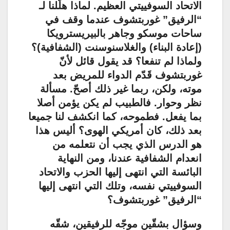
الاتحاد السوفييتي العظيم. لماذا هلّلنا لـ
“الرفيق” غوربتشوف عندما وقف في
ساحات موسكو وجاهر بالبيريسترويكا
(إعادة البناء) والغلاسنوسنت (الشفافية)؟
ولماذا لم تنفعا؟ قد يقول قائل لأنّ
غوربتشوف قَدّم الدواء للمريض بعد
موته، ولكن، ربما غير ذلك أصحّ. مسألة
نظر وحوار. فالطبيب لم يكن يؤمن أصلا
بما يفعل. فطموحه، كما انكشف لنا جميعا
بعد ذلك، كان أمريكي الهوى؟ أليس هذا
هو الدرس الذي يجب أن نتعلمه من
انعدام الشفافية عندنا، ومن النهاية
البائسة التي انتهى إليها الحزب والاتحاد
السوفييتي نفسه، وتلك التي انتهى إليها
“الرفيق” غوربتشوف؟
وسؤال بشقّين موجّه للرفيقين، شقّه