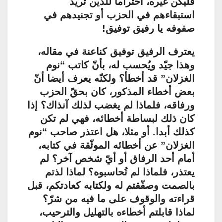
فليكن غيره، احتراما للذين تريد
استبقاءهم في الحزب أو تجنيدهم في
صفوفه يا رفيق توفيق!
يعترف الرفيق توفيق كناعنة في مقاله،
وهذا جيّد ويُحسب له، بأنّ كاتب “نوم
الغزلان” قد أخطأ؟ ولكنّه يعرف أيضا أنّ
بعض أخطاء المذكور، كان بحقّ الحزب
ورفاقه، فلماذا لم يغضب لذلك آنذاك؟ إذا
كان ذلك لبساطة أخطائه، فهي لم تكن
كذلك أبدا. أو مثلا، هل اعتذر صاحب “نوم
الغزلان” عن أخطائه الموثّقة في كتابه،
أمام أحد الرفاق أو أيّ شخص آخر؟ لم
يعتذر، فلماذا لم تُحاسبوه؟ لماذا لذتم
بالصمت وصفّقتم له ولكتابه كعادتكم، قبل
قراءته والوقوف على ما فيه من شرّ؟
لماذا قابلتم أخطاءه بالتهليل والترحيب،