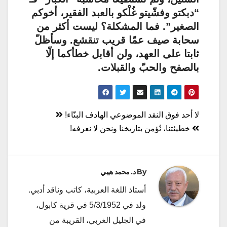
“دبكتو وفشّيتو غُلْكو بالعبد الفقير، أخوكم
الصغير”. فما المشكلة؟ ليست أكثر من
سحابة صيف عمّا قريب تنقشع. وسأظلّ
ثابتا على العهد، ولن أقابل خطأكما إلّا
بالصفح والحبّ والقبلات.
تصفّح
لا أحد فوق النقد الموضوعي الهادف البنّاء!
المقالات
خطيئتنا، نُؤمن بتاريخنا ونحن لا نعرفه!
By
د. محمد هيبي
أستاذ اللغة العربية، كاتب وناقد أدبي.
ولد في 5/3/1952 في قرية كابول،
في الجليل الغربي، القريبة من