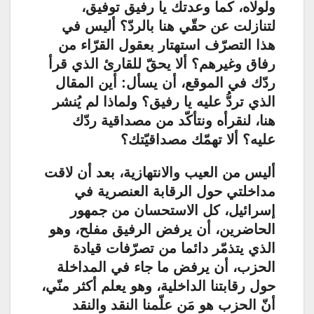
ولولاه، كما وعدتك يا رفيق توفيق،
لتنازلت عن حقّي هنا بالردّ؟ أليس في
هذا التصرّف استهتار بعقول القرّاء من
رفاق وغيرهم؟ ألا يحقّ للقارئ الذي قرأ
ردّك في الموقع، أن يسأل: أين المقال
الذي تردُّ عليه يا رفيق؟ ولماذا لم يُنشر
هنا، لنقرأه ونتأكّد من مصداقية ردّك
عليه؟ ألا تهمّك مصداقيّتك؟
أليس من العيب والانتهازية، بعد أن لاقت
مداخلتي حول الرقابة العنصرية في
إسرائيل، كل الاستحسان من جمهور
الحاضرين، أن يرفض الرفيق مفلح، وهو
الذي يتذمّر دائما من تصرّفات قيادة
الحزب، أن يرفض ما جاء في المداخلة
حول رقابتنا الداخلية، وهو يعلم أكثر منّي،
أنّ الحزب هو مَن علّمنا النقد والنقد