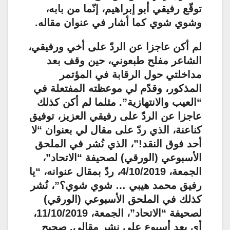
توقّع رفيقي أبو إبراهيم، إنّما من بابه،
وشوي شوي كما أشار في عنوان مقاله.
لم أكن عاجزا عن الردّ على أخي ورفيقي،
الشاعر مفلح طبعوني، حين وقف بعد
مداخلتي حول الرقابة في المؤتمر
المذكور، وقدّم لي موعظته المفتعلة في
“العيب والانتهازية”. مثلما لم أكن كذلك
عاجزا عن الردّ على رفيقي العزيز، توفيق
كناعنة، الذي ردّ على مقال لي بعنوان “لا
أحد فوق النقد!”، الذي نُشر في الملحق
الأسبوعي (الورقي) لصحيفة “الاتحاد”،
الجمعة، 4/10/2019، ردّ بمقال عنوانه، “يا
رفيق محمد هيبي … شوي شوي؟”، نُشر
كذلك في الملحق الأسبوعي (الورقي)
لصحيفة “الاتحاد”، الجمعة، 11/10/2019،
أي بعد أسبوع على نشر مقالي. صحيح