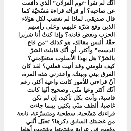
أنّك لم تقرأ “نوم الغزلان” الذي دافعت
عن صاحبه؟ أو قرأتَه قراءة مَسْحيّة كما
قال صديقي. لماذا لم تغضب لكل هؤلاء
الذين وقع شرّه عليهم، وعلى رأسهم
الحزب وبعض قادته؟ وإذا كنتُ أنا شريرا
حقّا، أليس مقالك، هو كذلك “من قاع
الدست” وأكثر، أي أنّك قابلتَ الشرّ
بالشرّ؟ هل بهذا الأسلوب ستقوّمني؟
كيف تلومني وقد أتيت فعلتي؟ لقد كان
الفرق بيني وبينك، واعذرني هذه المرة،
أنّ قراءتي للأمور كانت واعية أكثر، رغم
أنّك أكثر وعيا منّي. وصحيح أنّها كانت
قاسية، وأنت بكل تأكيد، إن لم تكن
غاضبا، ألطف منّي بكثير، بينما جاءت
قراءتك مَسْحية، سطحية ومتسرّعة، نابعة
من غضبتك السابق ذكرها؟ تخيّل أنّني
وقفت في عرابة وشتمتها وشتمت أهلها