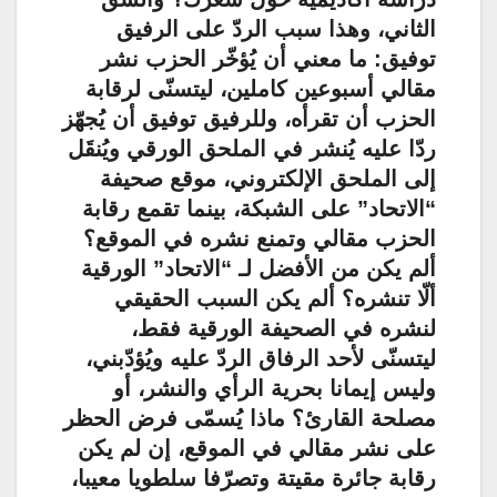
الثاني، وهذا سبب الردّ على الرفيق
توفيق: ما معني أن يُؤخّر الحزب نشر
مقالي أسبوعين كاملين، ليتسنّى لرقابة
الحزب أن تقرأه، وللرفيق توفيق أن يُجهّز
ردّا عليه يُنشر في الملحق الورقي ويُنقَل
إلى الملحق الإلكتروني، موقع صحيفة
“الاتحاد” على الشبكة، بينما تقمع رقابة
الحزب مقالي وتمنع نشره في الموقع؟
ألم يكن من الأفضل لـ “الاتحاد” الورقية
ألّا تنشره؟ ألم يكن السبب الحقيقي
لنشره في الصحيفة الورقية فقط،
ليتسنّى لأحد الرفاق الردّ عليه ويُؤدّبني،
وليس إيمانا بحرية الرأي والنشر، أو
مصلحة القارئ؟ ماذا يُسمّى فرض الحظر
على نشر مقالي في الموقع، إن لم يكن
رقابة جائرة مقيتة وتصرّفا سلطويا معيبا،