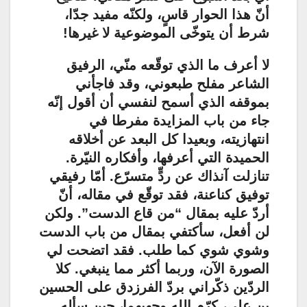
أنّ هذا الحوار قاسٍ، ولكنّه مفيد جدّا،
شرط أن يتوخّى الموضوعية لا غيرها!
لا أعرف ما الذي توقّعه منّي، الرفيق
الشاعر مفلح طبعوني، وقد فاجأني
بموقفه الذي أسمح لنفسي أن أقول إنّه
جاء من باب المزايدة مفرطا في
انتهازيته، وبعيدا كل البعد عن أخلاقه
الحميدة التي أعرفها، وأفكاره النيّرة.
تنازلت آنذاك عن ردٍّ متسرّع. أمّا رفيقي
توفيق كناعنة، فقد توقّع في مقاله، أنّ
أردّ عليه بمقال “من قاع الدست”. ولكن
لن أفعل، سأكتفي بمقال من باب الدست
وشوي شوي كما طلب. فقد اتضحت لي
الصورة الآن، وربما أكثر مما ينبغي. كلا
الردّين ذكّراني بردّ الفرزدق على الحسين
بن علي، كرّم الله وجهيهما، حين سأله