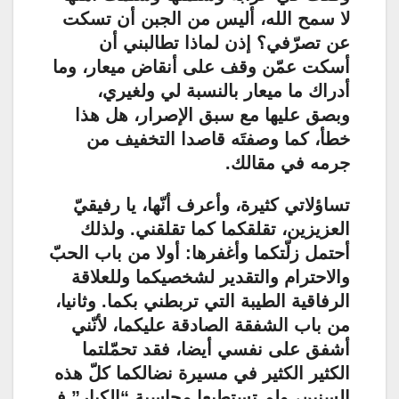
لا سمح الله، أليس من الجبن أن تسكت
عن تصرّفي؟ إذن لماذا تطالبني أن
أسكت عمّن وقف على أنقاض ميعار، وما
أدراك ما ميعار بالنسبة لي ولغيري،
وبصق عليها مع سبق الإصرار، هل هذا
خطأ، كما وصفتَه قاصدا التخفيف من
جرمه في مقالك.
تساؤلاتي كثيرة، وأعرف أنّها، يا رفيقيّ
العزيزين، تقلقكما كما تقلقني. ولذلك
أحتمل زلّتكما وأغفرها: أولا من باب الحبّ
والاحترام والتقدير لشخصيكما وللعلاقة
الرفاقية الطيبة التي تربطني بكما. وثانيا،
من باب الشفقة الصادقة عليكما، لأنّني
أشفق على نفسي أيضا، فقد تحمّلتما
الكثير الكثير في مسيرة نضالكما كلّ هذه
السنين، ولم تستطيعا محاسبة “الكبار” فـ