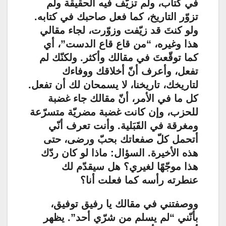
في كتاب، ولم تزيّف فيه الحقيقة ولم
تزوّر التاريخ، كما فعل صاحبك في كتابه.
ولو كنتَ قد زيّفت وزوّرت، لجاء مقالي
هذا وغيره، “من قاع قاع الدست”، أي
كما توقّعتَ في مقالك وأكثر. ولكنّك لم
تفعل، وأعرف أنّ أخلاقك ووفاءك
لتاريخك، تاريخنا، لا يسمحان لك أن تفعل.
كل ما في الأمر، أنّ مقالك جاء غضبة
للحزب، وإن كانت غضبة مضريّة متسرّعة
ومغرقة في القَبَلية. وأنت تعرف أنّي
أتحمل كلّ صفعاتك بحبّ ورضى، حتى
هذه الأخيرة. السؤال: ماذا لو كان ردّك
هذا موجّهًا لغيري؟ هل سيقدّم لك
عنطرته رأسه كما فعلت أنا؟
ووصفتني في مقالك يا رفيق توفيق،
بأنّني “لم يسلم من شرّي أحد”. يظهر