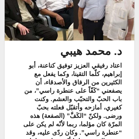
د. محمد هيبي
اعتاد رفيقي العزيز توفيق كناعنة، أبو
إبراهيم، كلّما التقينا، وكما يفعل مع
الكثيرين من الرفاق والأصدقاء، أن
يصفعني “كَفّاً على عنطرة راسي”، من
باب الحبّ والتحبّب والعشم. وكنت
كغيري، أمازحه وأتقبّل فعلته بحبّ
ورضى. ولكنّ “الكَفَّ” (الصفعة) هذه
المرّة كان مؤلما، ربما لأنّه لم يكن على
“عنطرة راسي”. وكان ردّى عليه، وقد