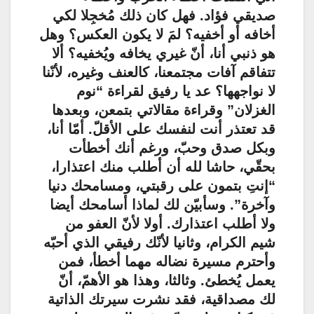
صديقي فؤاد. فهل كان ذلك مُخجِلا لكي
أخافه أو أخفيه؟ لمَ لا يكون العكس؟ وهل
هو ذنبي أنا، أنّ غيري يخافه ويُخفيه؟ ألا
تتفاقم آفات مجتمعنا، كالعنف وغيره، لأنّنا
لا نواجهها؟ عد يا رفيق لقراءة “نوم
الغزلان” وقراءة مقالاتي بتمعن، وبعدها
قد تعتذر أنت لنفسك على الأقلّ. أمّا أنا،
وبكل صدق وحبّ، ورغم أنك أخطأت
بحقّي، حاشا لله أن أطلب منك اعتذارا،
“إنتِ بتمون على رقبتي، ومسامحك دنيا
وآخرة”. وسأبيّن لك لماذا أسامحك أيضا
ولا أطلب اعتذارك. أولا لأنّ العفو من
شيم الكرام، وثانيا لأنّك رفيقي الذي أحبّه
وأحترم مسيرة نضاله مهما أخطأ، فمن
يعمل يُخطئ. وثالثا، وهذا هو الأهمّ، أنّ
لك مصداقية، فقد نشرت سيرتك الذاتية