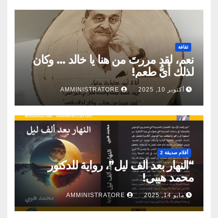
ثقافة
نعم، لقد مررتَ من هنا يا خالد … وكان
لذلك أيُّ طعم!
أكتوبر 10, 2025
AMMINISTRATORE
أقلام صديقة 2
“النهار بعد ألف ليل”، رواية للدكتور
محمد هيبي!
مايو 14, 2025
AMMINISTRATORE