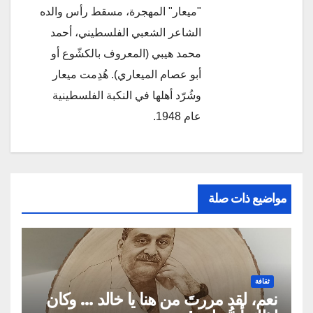
"ميعار" المهجرة، مسقط رأس والده
الشاعر الشعبي الفلسطيني، أحمد
محمد هيبي (المعروف بالكشّوع أو
أبو عصام الميعاري). هُدِمت ميعار
وشُرّد أهلها في النكبة الفلسطينية
عام 1948.
مواضيع ذات صلة
ثقافة
نعم، لقد مررتَ من هنا يا خالد … وكان