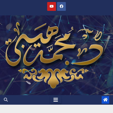
Ski
t
conten