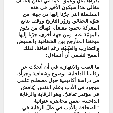
يقرآها بتأنٍ وعمق. كما أنّي أعلن هنا، أنّ
مقالي هذا سيكون الأخير في هذه
السلسلة التي جرّنا إليها من جهة، من
شوّه الحقائق وزوّر التاريخ ووقف يتابع
المعركة بجمود مفتعل، فهناك من يقوم
بالمهمّة عنه. ومن جهة أخرى، جرّنا إليها
موقفنا المتأرجح بين الشفافية والغموض
والتضارب والقبّليّة، رغم اتفاقنا. لذلك
أسمح لنفسي أن أتساءل:
ما العيب والانتهازية في أن أتحدّث عن
رقابتنا الداخلية، بوضوح وشفافية وجرأة،
في دراسة أكاديمية حول مصطلح علمي
موجود في الأدب وعلم النفس، يُناقش
في مؤتمر ثقافيّ، وهو الرقابة والرقابة
الداخلية، ضمن محاضرة عنوانها،
“الصحافة والأدب في ظلّ الرقابة في