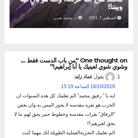
وبيننا!
أغسطس 7, 2021
د. محمد هيبي
One thought on “من باب الدست فقط …
وشوي شوي لعينيك يا أبا إبراهيم!”
يقول
عماد زايد
:
18/10/2019 الساعة 15:19
ايه يا ” رفيق محمد” الم تعلمك كل هذه السنوات ان
الحزب هو بقره مقدسه لا يجوز المس به وان بعض
“الرفاق” بقرات مقدسة وخطوط حمر يحق لهم ما لا
يحق لغيرهم؟!
الم تعلمك التجربةالعملية الطويلة انك مهما كنت