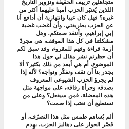
متجاهلين تزييف الحقيقة وتزوير التاريخ
اللذين يُعتبَر الحزب أمينا عليهما أكثر من
غيره؟ فهل كان عيبا وانتهازية أن أدافع أنا
عن الحزب بطريقتي، وأن أغضب غضبة
إبي إبراهيم، وأنتقد صمتكم. وهل
مشكلتنا في كل هذا الموقف، هي مجردّ
أزمة قراءة وفهم للمقروء، وقد سبق لكم
أن حظرتم نشر مقال لي حول هذا
الموضوع، أم هي أبعد من ذلك بكثير؟ ألا
يجدر بنا أن نقف ونفكّر ونواجه؟ لأنّه إذا
لم يجرؤ الحزب الشيوعي المعروف
بصدقه وجرأة رفاقه، على مواجهة مثل
هذه المعضلة، فمن سيفعل؟ وعلى من
نستطيع أن نعتب إذا صمت؟
ألم يُساهم طمس مثل هذا التصرّف، أو
قَصْر الحوار على دهاليز الحزب، بهدم