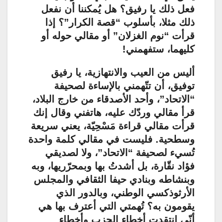
فعل ذلك يا رفيق؟ هل يُمكننا أن نفعل
ذلك مثلا، بأسلوب “قصة الكرار”؟ إذا
قرأت “نوم الغزلان” أو مقالي حوله أو
كليهما، ستفهمني!
أليس من العيب والانتهازية، يا رفيق
توفيق، أن تتّهمني بالإساءة لصحيفة
“الاتحاد”، وأحد الأصدقاء من خارج البلاد،
قرأ مقالي وردّك عليه، هاتفني وقال إنك
قرأت مقالي قراءة مَسْحِيّة، يعني سريعة
وسطحية. فليست في مقالي كلمة واحدة
تُسيء لصحيفة “الاتحاد”، ولا لصديقي
فؤاد نقّارة، بل أشدتُ بها وبمحرّريها، وبه
وبنشاطه وبنادي حيفا الثقافي والمجلس
الأرثوذكسي الوطني، وبالدور الذي
يقومون به؟ تُهمتي التي أعترف بها هي
أنّي انتقدت أخطاء الحزب وأخطاء