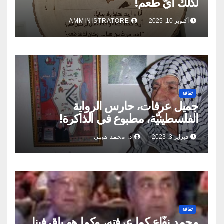
لذلك أيُّ طعم!
أكتوبر 10, 2025
AMMINISTRATORE
ثقافة
جميل عرفات، حارس الرواية
الفلسطينيّة، مطبوع في الذاكرة!
فبراير 3, 2023
د. محمد هيبي
ثقافة
محمد نفّاع كما عرفته، وكما هو باقٍ فينا