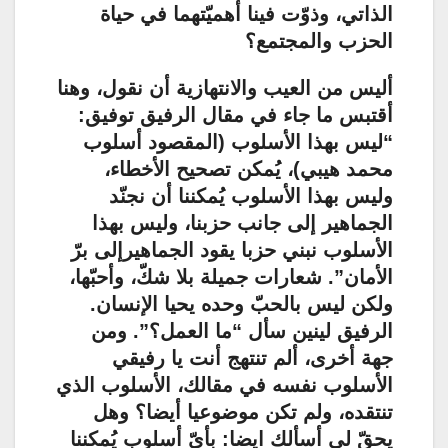
الذاتي، وذوّت فينا أهميّتهما في حياة
الحزب والمجتمع؟
أليس من العيب والانتهازية أن نقول، وهنا
أقتبس ما جاء في مقال الرفيق توفيق:
“ليس بهذا الأسلوب (المقصود أسلوب
محمد هيبي)، يُمكن تصحيح الأخطاء،
وليس بهذا الأسلوب يُمكننا أن نجنّد
الجماهير إلى جانب حزبنا، وليس بهذا
الأسلوب نبني حزبا يقود الجماهيرإلى برّ
الأمان”. شعارات جميلة بلا شكّ، وأحبّها،
ولكن ليس بالحبّ وحده يحيا الإنسان.
الرفيق لينين سأل “ما العمل؟”. ومن
جهة أخرى، ألم تنتهج أنت يا رفيقي
الأسلوب نفسه في مقالك، الأسلوب الذي
تنتقده، ولم تكن موضوعيا أيضا؟ وهل
يحقّ لي أسألك ايضا: بأيّ أسلوب يُمكننا