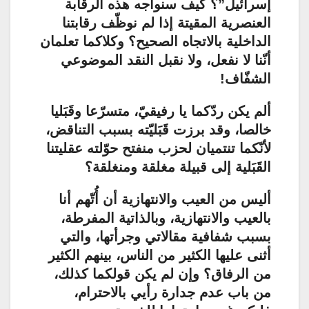
إسرائيل”؟ كيف سنواجه هذه الرقابة
العنصرية المقيتة إذا لم نوظّف رقابتنا
الداخلية بالاتجاه الصحيح؟ وكلاكما تعلمان
أنّنا لا نفعل، ولا نقبل النقد الموضوعي
الشفّاف!
ألم يكن ردّكما يا رفيقيّ، متسرّعا وقَبَليا
خالصا، وقد برزت قَبَليّته بسبب التناقض،
لأنّكما تنتميان لحزب منفتح حوّلته عقليتنا
القَبَلية إلى قبيلة مغلقة ومنغلقة؟
أليس من العيب والانتهازية أن أُتّهم أنا
بالعيب والانتهازية، وبالذاتية المفرطة،
بسبب شفافية مقالاتي وجرأتها، والتي
أثنى عليها الكثير من الناس، بينهم الكثير
من الرفاق؟ وإن لم يكن قولكما كذلك،
من باب عدم جدارة رأيي بالاحترام،