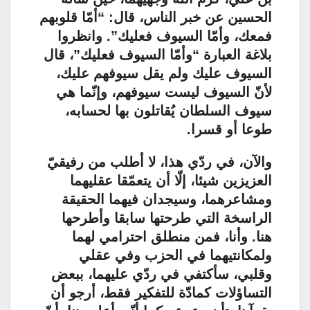
الحسين عن خبر الناس، قال: “أمّا قلوبهم
فمعك، وأمّا السيوف فعليك”. وانظروا
بلاغة العبارة “وأمّا السيوف فعليك”، قال
السيوف عليك ولم يقل سيوفهم عليك،
لأنّ السيوف ليست سيوفهم، وإنّما هي
سيوف السلطان يُقاتلون بها لحسابه،
طوعا أو قسرا.
والآن، في ردّي هذا، لا أطلب من رفيقيّ
العزيزين شيئا، إلّا أن يتعمّقا عقليهما
ومشاعرهما، وسيجدان فيهما الحقيقة
الراسخة التي طرحتها سابقا وأطرحها
هنا. وأنا، فمن منطلق احترامي لهما
ولمكانتيهما في الحزب وفي عقلي
وقلبي، سأكتفي في ردّي عليهما، ببعض
التساؤلات كمادّة للتفكير فقط، أرجو أن