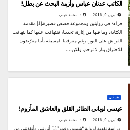
الكاتب عدنان عباس وأزمة البحث عن بطل!
أبريل 9, 2016
د. محمد هيبي
قراءة في روايتين ومجموعة قصص قصيرة.[1] مقدمة
الكتابة، وما فيها من إثارة، تجذبنا، فنتهافت عليها كما يتهافت
الفراش على النور، رغم معرفتنا المسبقة بأننا معرّضون
للاحتراق بنار لا ترحم. ولكن،…
نقد أدبي
عيسى لوباني الطائر القلق والعاشق المأزوم!
أبريل 9, 2016
د. محمد هيبي
دراسة نقدية لرواية “شمس وقمر”.[1] أثارتني وأنقذتني من