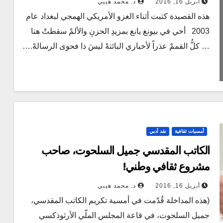
أبريل 16, 2016
د. محمد هيبي
هذه القصيدة كتبت أثناء الغزو الأمريكي الهمجي لبغداد عام
2003 أخي في بيونغ يانغ بمزيدِ الحزنِ والألمْ سقطتْ هنا
… كلُّ القممْ عذراً لأخباري البائتهْ ليسَ ذا فحوى الرسالهْ.…
أمسيات ثقافية
نقد أدبي
الكاتب المقدسي جميل السلحوت، صاحب
مشروع ثقافي وطني!
أبريل 16, 2016
د. محمد هيبي
(هذه المداخلة قُدّمت في أمسية تكريم الكاتب المقدسي،
جميل السلحوت، في قاعة المجلس الملّي الأرثوذكسي