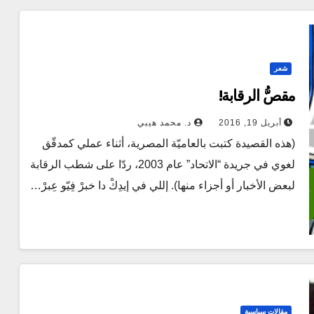
شعر
مقصُّ الرقابة!
أبريل 19, 2016
د. محمد هيبي
(هذه القصيدة كتبت بالعاميّة المصرية، أثناء عملي كمدقّق
لغوي في جريدة “الاتحاد” عام 2003، ردّا على شطب الرقابة
لبعض الأخبار أو أجزاء منها). إللي في إيدِكْ دا خبرْ فِيّو عِبرْ…
مقالات سياسية